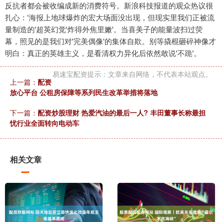
反抗者都会被收编成新的消费符号。新浪科技报道的观众热议很
扎心：'海报上地球爆炸的宏大场面没出现，但现实里我们正被流
量制造的'超英幻觉'炸得外焦里嫩'。当喜美子的能量波扫过荧
幕，照见的是我们对'完美偶像'的集体自欺。别等撬棍砸碎神像才
明白：真正的英雄主义，是看清权力异化后依然敢说'不跪'。
易速宝配资提示：文章来自网络，不代表本站观点。
上一篇：
配资
放心平台 公租房保障等系列民生改革举措将落地
下一篇：
配资炒股理财 热爱汽油的最后一人? 丰田董事长称最担
忧行业全面转向电动车
相关文章