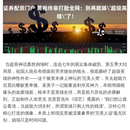
当超英神话轰然倒塌时，连追七年的观众集体破防。第五季大结
局里，祖国人跪在布彻面前哭求饶命的镜头，彻底撕碎了超级英
雄的神性外衣——这个被资本捧上神坛的'完美人类'，失去超能力
后竟比蝼蚁更卑微。喜美子一记能量波剥夺其神力，布彻用撬棍
爆头的血腥场面，根本不是英雄史诗，而是权力异化的赤裸解
剖。正如制作人埃里克·克里普克向《综艺》透露的：'我们想让观
众看清，当超能力消失时，所谓英雄只剩人性的残渣'。沃特公司
精心打造的偶像，本质上和现实里被流量豢养的'完美人设'毫无区
别，崩塌只是时间问题。