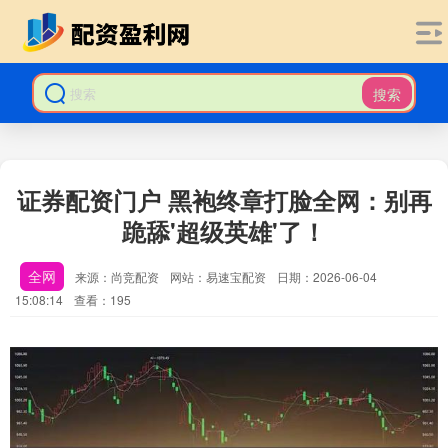
搜索
证券配资门户 黑袍终章打脸全网：别再
跪舔'超级英雄'了！
全网
来源：尚竞配资
网站：易速宝配资
日期：2026-06-04
15:08:14
查看：195