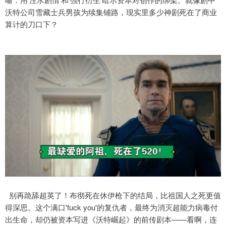
沃特公司雪藏士兵男孩为续集铺路，现实里多少神剧死在了商业
算计的刀口下？
别再跪舔超英了！布彻死在休伊枪下的结局，比祖国人之死更值
得深思。这个满口'fuck you'的复仇者，最终为消灭超能力病毒付
出生命，却仍被资本写进《沃特崛起》的前传剧本——看啊，连