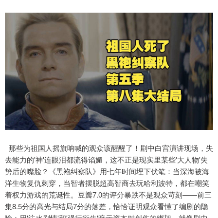
那些为祖国人摇旗呐喊的观众该醒醒了！剧中白宫演讲现场，失
去能力的'神'连眼泪都流得谄媚，这不正是现实里某些'大人物'失
势后的嘴脸？《黑袍纠察队》用七年时间埋下伏笔：当深海被海
洋生物复仇刺穿，当智者摆脱超高智商去玩哈利波特，都在嘲笑
着权力游戏的荒诞性。豆瓣7.0的评分暴跌不是观众苛刻——前三
集8.5分的高光与结局7分的落差，恰恰证明观众看懂了编剧的隐
喻：用'注水剧情'和'强行衍生'暗示资本对创作的绑架。就像剧中