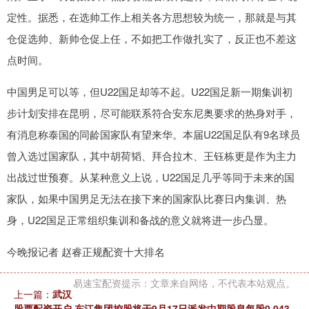
定性。据悉，在选帅工作上相关各方思想较为统一，那就是与其
仓促选帅、新帅仓促上任，不如把工作做扎实了，反正也不差这
点时间。
中国男足可以等，但U22国足却等不起。U22国足新一期集训初
步计划安排在昆明，尽可能联系符合安东尼奥要求的热身对手，
有消息称泰国的同龄国家队有望来华。本届U22国足队有9名球员
曾入选过国家队，其中胡荷韬、拜合拉木、王钰栋更是作为主力
出战过世预赛。从某种意义上说，U22国足几乎等同于未来的国
家队，如果中国男足无法在接下来的国家队比赛日内集训、热
身，U22国足正常组织集训和备战的意义就将进一步凸显。
今晚报记者 赵睿正规配资十大排名
易速宝配资提示：文章来自网络，不代表本站观点。
上一篇：
武汉
股票配资开户 东江集团控股将于9月17日派发中期股息每股0.043