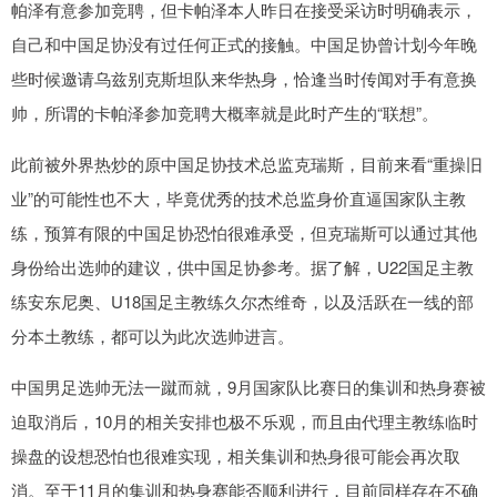
帕泽有意参加竞聘，但卡帕泽本人昨日在接受采访时明确表示，
自己和中国足协没有过任何正式的接触。中国足协曾计划今年晚
些时候邀请乌兹别克斯坦队来华热身，恰逢当时传闻对手有意换
帅，所谓的卡帕泽参加竞聘大概率就是此时产生的“联想”。
此前被外界热炒的原中国足协技术总监克瑞斯，目前来看“重操旧
业”的可能性也不大，毕竟优秀的技术总监身价直逼国家队主教
练，预算有限的中国足协恐怕很难承受，但克瑞斯可以通过其他
身份给出选帅的建议，供中国足协参考。据了解，U22国足主教
练安东尼奥、U18国足主教练久尔杰维奇，以及活跃在一线的部
分本土教练，都可以为此次选帅进言。
中国男足选帅无法一蹴而就，9月国家队比赛日的集训和热身赛被
迫取消后，10月的相关安排也极不乐观，而且由代理主教练临时
操盘的设想恐怕也很难实现，相关集训和热身很可能会再次取
消。至于11月的集训和热身赛能否顺利进行，目前同样存在不确