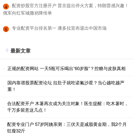
​配资炒股官方注册开户 普京提出停火方案，特朗普感兴趣！
4
俄军向红军城撒劝降传单
​专业配资平台排名第一 潘多拉宣布退出中国市场
5
最新文章
正规的配资网站 一天5瓶可乐喝出“60岁脸”？控糖与皮肤真相
国内靠谱股票配资论坛 拉肚子就吃诺氟沙星？当心越吃越严
重！
合法配资开户 木薯再次成为关注对象！医生提醒：吃木薯时，
千万多留意这几点！
配资专业门户 57岁阿姨亲测：三伏天是减脂黄金期，我2个月
狂瘦32斤