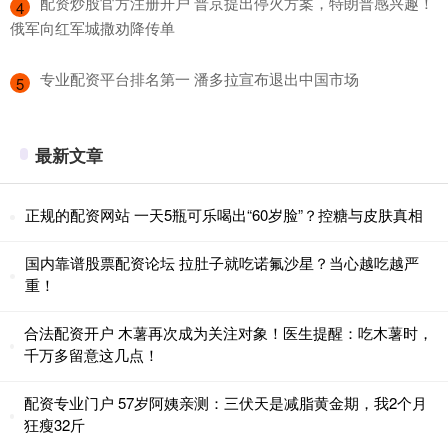
​配资炒股官方注册开户 普京提出停火方案，特朗普感兴趣！
4
俄军向红军城撒劝降传单
​专业配资平台排名第一 潘多拉宣布退出中国市场
5
最新文章
正规的配资网站 一天5瓶可乐喝出“60岁脸”？控糖与皮肤真相
国内靠谱股票配资论坛 拉肚子就吃诺氟沙星？当心越吃越严
重！
合法配资开户 木薯再次成为关注对象！医生提醒：吃木薯时，
千万多留意这几点！
配资专业门户 57岁阿姨亲测：三伏天是减脂黄金期，我2个月
狂瘦32斤