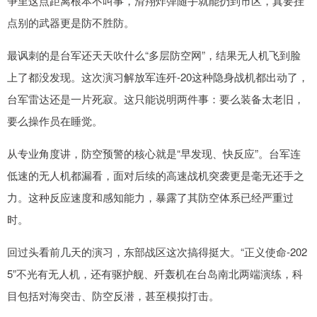
争里这点距离根本不叫事，滑翔炸弹随手就能扔到市区，真要挂
点别的武器更是防不胜防。
最讽刺的是台军还天天吹什么“多层防空网”，结果无人机飞到脸
上了都没发现。这次演习解放军连歼-20这种隐身战机都出动了，
台军雷达还是一片死寂。这只能说明两件事：要么装备太老旧，
要么操作员在睡觉。
从专业角度讲，防空预警的核心就是“早发现、快反应”。台军连
低速的无人机都漏看，面对后续的高速战机突袭更是毫无还手之
力。这种反应速度和感知能力，暴露了其防空体系已经严重过
时。
回过头看前几天的演习，东部战区这次搞得挺大。“正义使命-202
5”不光有无人机，还有驱护舰、歼轰机在台岛南北两端演练，科
目包括对海突击、防空反潜，甚至模拟打击。