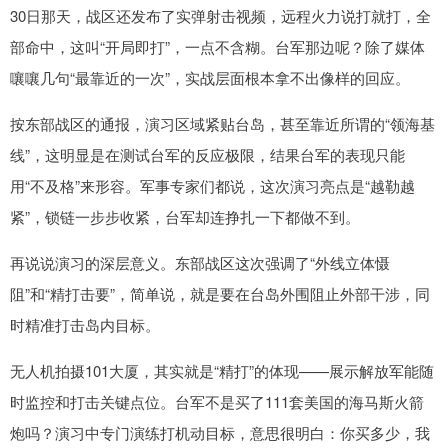
30日那天，战区还发布了实弹射击视频，远程火力说打就打，全
部命中，这叫“开局即打”，一点不含糊。台军那边呢？除了媒体
嚷嚷几句“最靠近的一次”，实战层面根本拿不出像样的回应。
按东部战区的通报，演习区域紧贴台岛，甚至靠近所谓的“领海基
线”，这明显是在测试台军的反应极限，结果台军的表现只能
用“不及格”来形容。军事专家们都说，这次演习亮点是“越勒越
紧”，锁链一步步收紧，台军却连挣扎一下都做不到。
再说说演习的深层意义。东部战区这次强调了“外线立体慑
阻”和“精打击要”，简单说，就是要在台岛外围阻止外部干涉，同
时精准打击岛内目标。
无人机拍摄101大厦，其实就是“精打”的体现——展示解放军能随
时监控和打击关键点位。台军不是买了111套美国的海马斯火箭
炮吗？演习中专门演练打机动目标，意思很明白：你买多少，我