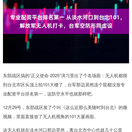
东部战区搞的“正义使命-2025”演习里出了个名场面：无人机都摸
到台北市区头顶上拍101大楼了，台军那边居然连个屁都没放专
业配资平台排名第一，这防空水平也就那样吧。
12月29号，东部战区发了个叫《这么近那么美随时到台北》的微
视频，里面直接放了无人机视角的101大厦画面。
这无人机就在淡水河口那边晃悠，离台北市中心也就几十公里