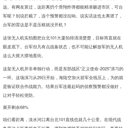
远。有网友算过，这距离扔个滑翔炸弹都能精准砸进市区，可台
军呢？别说拦截了，连个预警都没拉响。说实话这也太离谱了，
台军的雷达是不是压根就没开机？
这张无人机实拍图把台北101大厦拍得清清楚楚，目标简直就在
眼皮底下。台军但凡有点战备状态，也不可能让解放军的无人机
这么大摇大摆地逛街。
这架无人机并非单独行动，而是东部战区“正义使命-2025”演习的
一环。这场演习从29日开始，海陆空加火箭军全线压上，为的就
是验证联合作战能力。结果台军连最起码的侦察预警都没做好，
让对手轻松突防。
展开剩余68%
咱们看距离，淡水河口离台北101直线也就几十公里。在现代战