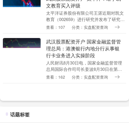
文教育买入评级
太平洋证券股份有限公司王湛近期对凯文
教育（002659）进行研究并发布了研究报
告《凯文教育2025中报点评：国际班升学
查看：107
分类：实盘配资查询
成绩优异持续拓展国内赛道》，给予凯文
教育买....
武汉股票配资开户 国家金融监督管
理总局：港澳银行内地分行从事银
行卡业务进入实操阶段
人民财讯8月30日电，国家金融监督管理
总局国际合作司司长姜波8月30日在第七
届粤港澳大湾区金融发展论坛上表示，近
查看：162
分类：实盘配资查询
年来，粤港澳大湾区的金融的改革创新在
多个领域的取....
话题标签