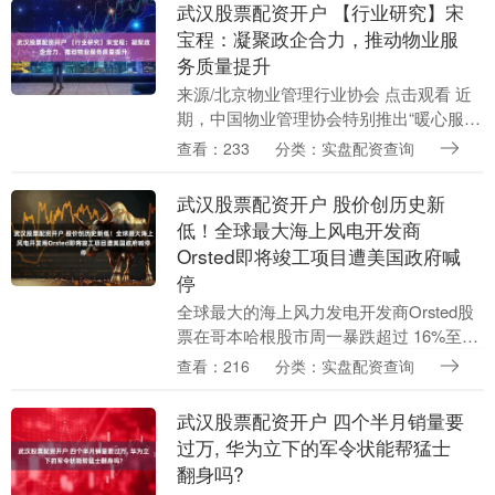
武汉股票配资开户 【行业研究】宋
宝程：凝聚政企合力，推动物业服
务质量提升
来源/北京物业管理行业协会 点击观看 近
期，中国物业管理协会特别推出“暖心服务
携手同行”2025物业管理公益大讲堂“第八
查看：233
分类：实盘配资查询
届物业管理创新发展论坛”系列专题演讲。
....
武汉股票配资开户 股价创历史新
低！全球最大海上风电开发商
Orsted即将竣工项目遭美国政府喊
停
全球最大的海上风力发电开发商Orsted股
票在哥本哈根股市周一暴跌超过 16%至
179.10 克朗，创下历史新低。此前，该公
查看：216
分类：实盘配资查询
司表示，特朗普政府已对其位于罗得岛....
武汉股票配资开户 四个半月销量要
过万, 华为立下的军令状能帮猛士
翻身吗?