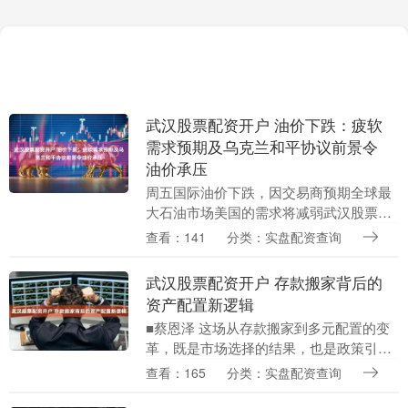
武汉股票配资开户 油价下跌：疲软
需求预期及乌克兰和平协议前景令
油价承压
周五国际油价下跌，因交易商预期全球最
大石油市场美国的需求将减弱武汉股票配
资开户，且相关方面可能正在幕后推动达
查看：141
分类：实盘配资查询
成乌克兰停火协议。 布伦特原油合约下跌
50美分，跌幅....
武汉股票配资开户 存款搬家背后的
资产配置新逻辑
■蔡恩泽 这场从存款搬家到多元配置的变
革，既是市场选择的结果，也是政策引导
的产物。它不仅改变着资本市场的生态格
查看：165
分类：实盘配资查询
局，也在重塑着居民的财富管理观念。在
此过程中，唯有....