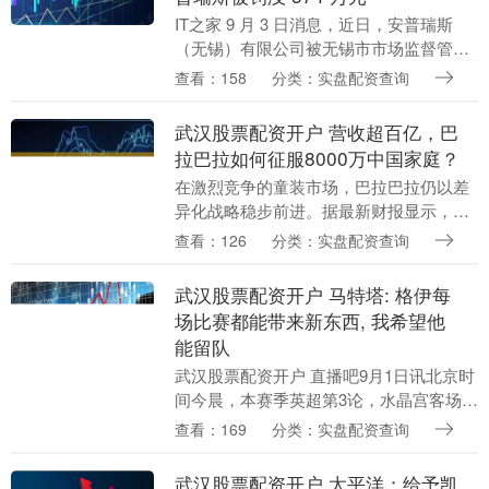
IT之家 9 月 3 日消息，近日，安普瑞斯
（无锡）有限公司被无锡市市场监督管理
局行政处罚 23 万元。 违法事实显示，其
查看：158
分类：实盘配资查询
擅自销售未经强制性认证的电芯，包括：
销....
武汉股票配资开户 营收超百亿，巴
拉巴拉如何征服8000万中国家庭？
在激烈竞争的童装市场，巴拉巴拉仍以差
异化战略稳步前进。据最新财报显示，以
巴拉巴拉为核心的儿童服饰业务在2025年
查看：126
分类：实盘配资查询
上半年仍保持近6%的同比增长速度，持续
巩固其在童....
武汉股票配资开户 马特塔: 格伊每
场比赛都能带来新东西, 我希望他
能留队
武汉股票配资开户 直播吧9月1日讯北京时
间今晨，本赛季英超第3论，水晶宫客场3-
0击败阿斯顿维拉，马特塔在赛后接受了采
查看：169
分类：实盘配资查询
访。 关于本场比赛 我们最近踢了很多场比
赛....
武汉股票配资开户 太平洋：给予凯