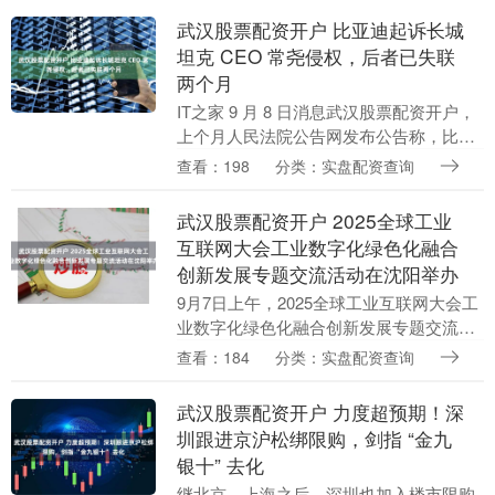
村支部——台城特....
武汉股票配资开户 比亚迪起诉长城
坦克 CEO 常尧侵权，后者已失联
两个月
IT之家 9 月 8 日消息武汉股票配资开户，
上个月人民法院公告网发布公告称，比亚
迪已就网络侵权责任纠纷将常尧诉至法
查看：198
分类：实盘配资查询
院，案号为（2025）京 0491 民初 7....
武汉股票配资开户 2025全球工业
互联网大会工业数字化绿色化融合
创新发展专题交流活动在沈阳举办
9月7日上午，2025全球工业互联网大会工
业数字化绿色化融合创新发展专题交流活
动在沈阳举办。中国工程院院士、山东省
查看：184
分类：实盘配资查询
科学技术协会主席凌文，工业和信息化部
节能与综合....
武汉股票配资开户 力度超预期！深
圳跟进京沪松绑限购，剑指 “金九
银十” 去化
继北京、上海之后，深圳也加入楼市限购