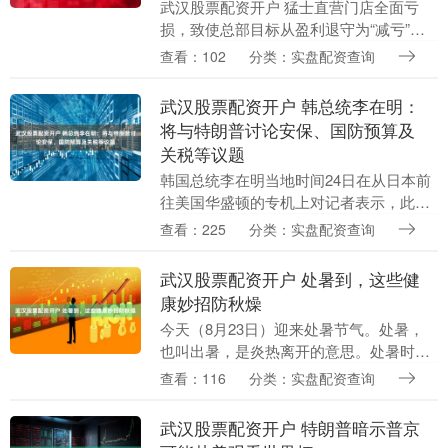
武汉股票配资开户 猛士直营门店全面亏
损，致使总部目标从盈利退守为“减亏”，
如何成功运营一个豪华品牌，仍是东风自
查看：102
分类：实盘配资查询
主未能破解的核心命题 文｜《财经》特约
撰稿人宋立伟....
武汉股票配资开户 韩总统李在明：
将与特朗普讨论安保、国防预算及
关税等议题
韩国总统李在明当地时间24日在从日本前
往美国华盛顿的专机上对记者表示，此次
访问期间，他将与美国总统特朗普就安
查看：225
分类：实盘配资查询
保、国防预算和关税等议题进行协商。李
在明当天结束了对....
武汉股票配资开户 处暑到，这些健
康妙招防秋燥
今天（8月23日）迎来处暑节气。处暑，
也叫出暑，是炎热离开的意思。处暑时节
武汉股票配资开户，要防秋燥、防秋乏、
查看：116
分类：实盘配资查询
防秋凉和勤锻炼。 处暑到 三防一勤迎秋天
处暑后，....
武汉股票配资开户 特朗普暗示普京