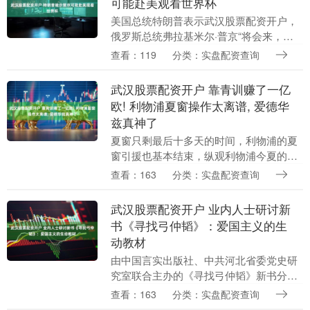
可能赴美观看世界杯
美国总统特朗普表示武汉股票配资开户，
俄罗斯总统弗拉基米尔·普京“将会来，视
情况而定”。 特朗普说，普京可能会来，
查看：119
分类：实盘配资查询
也可能不会来。 特朗普是在谈到世界杯期
间国际游客....
武汉股票配资开户 靠青训赚了一亿
欧! 利物浦夏窗操作太离谱, 爱德华
兹真神了
夏窗只剩最后十多天的时间，利物浦的夏
窗引援也基本结束，纵观利物浦今夏的引
援操作，那可算是轰轰烈烈。卖了药厂双
查看：163
分类：实盘配资查询
星之后，又签下了埃基蒂克和科尔克兹，
让主力阵容得到了....
武汉股票配资开户 业内人士研讨新
书《寻找弓仲韬》：爱国主义的生
动教材
由中国言实出版社、中共河北省委党史研
究室联合主办的《寻找弓仲韬》新书分享
会日前在中国共产党历史展览馆举行。
查看：163
分类：实盘配资查询
《寻找弓仲韬》是首部反映中共第一个农