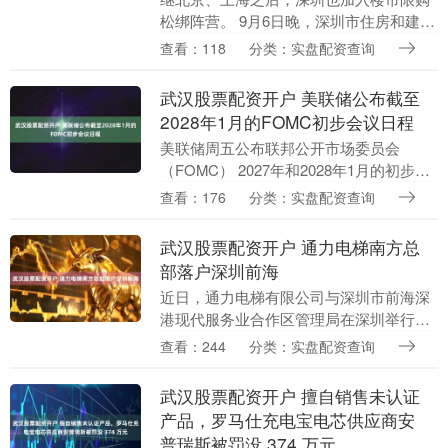
松绑阵营。 9月6日晚，深圳市住房和建设
局、中国人民银行深圳市分行发布《关于
查看：118
分类：实盘配资查询
进一步优化调整本市房地产政策措施的通
知》（简称《....
武汉股票配资开户 美联储公布截至
2028年1月的FOMC初步会议日程
美联储周五公布联邦公开市场委员会
（FOMC） 2027年和2028年1月的初步会
议日程武汉股票配资开户。 美联储沿用每
查看：176
分类：实盘配资查询
年召开八次会议的惯例。 FOMC声明将于
每....
武汉股票配资开户 通力电梯南方总
部落户深圳前海
近日，通力电梯有限公司与深圳市前海深
港现代服务业合作区管理局在深圳举行战
略合作签约仪式，宣布在粤港澳大湾区启
查看：244
分类：实盘配资查询
动重大投资计划，将在前海设立南方总
部，并将联合深圳伙....
武汉股票配资开户 擅自销售未认证
产品，罗马仕充电宝电芯供应商安
普瑞斯被罚没 374 万元