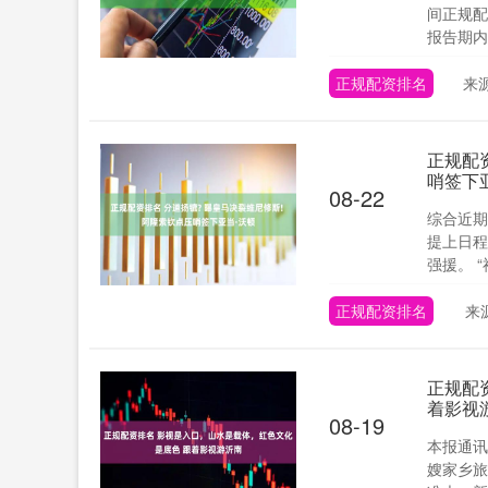
间正规配
报告期内..
正规配资排名
来
正规配
哨签下
08-22
综合近期
提上日程
强援。 “
正规配资排名
来
正规配
着影视
08-19
本报通讯
嫂家乡旅