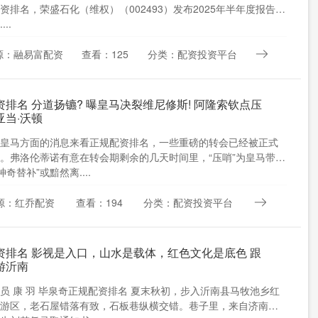
资排名，荣盛石化（维权）（002493）发布2025年半年度报告。
..
源：融易富配资
查看：125
分类：配资投资平台
资排名 分道扬镳? 曝皇马决裂维尼修斯! 阿隆索钦点压
亚当·沃顿
皇马方面的消息来看正规配资排名，一些重磅的转会已经被正式
。弗洛伦蒂诺有意在转会期剩余的几天时间里，“压哨”为皇马带来
神奇替补”或黯然离....
源：红乔配资
查看：194
分类：配资投资平台
资排名 影视是入口，山水是载体，红色文化是底色 跟
游沂南
员 康 羽 毕泉奇正规配资排名 夏末秋初，步入沂南县马牧池乡红
游区，老石屋错落有致，石板巷纵横交错。巷子里，来自济南的