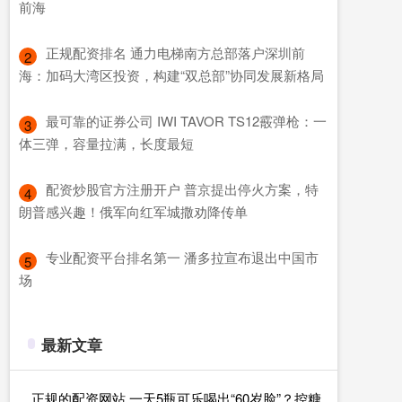
前海
​正规配资排名 通力电梯南方总部落户深圳前
2
海：加码大湾区投资，构建“双总部”协同发展新格局
​最可靠的证券公司 IWI TAVOR TS12霰弹枪：一
3
体三弹，容量拉满，长度最短
​配资炒股官方注册开户 普京提出停火方案，特
4
朗普感兴趣！俄军向红军城撒劝降传单
​专业配资平台排名第一 潘多拉宣布退出中国市
5
场
最新文章
正规的配资网站 一天5瓶可乐喝出“60岁脸”？控糖