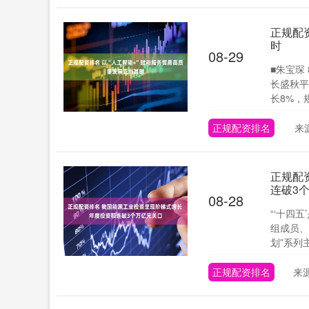
正规配
时
08-29
■朱宝琛
长盛秋平
长8%，规
正规配资排名
来
正规配
连破3
08-28
“‘十四
组成员、
划”系列主
正规配资排名
来