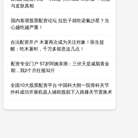
与皮肤真相
国内靠谱股票配资论坛 拉肚子就吃诺氟沙星？当
心越吃越严重！
合法配资开户 木薯再次成为关注对象！医生提
醒：吃木薯时，千万多留意这几点！
配资专业门户 57岁阿姨亲测：三伏天是减脂黄金
期，我2个月狂瘦32斤
全国10大股票配资平台 中国科大附一院骨科关节
外科成功开展机器人辅助股肌下入路膝关节置换术