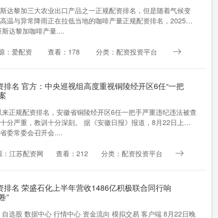
斯达黎加三大农业出口产品之一正规配资排名，但是随着气候变
高温与异常降雨正在拉低当地的咖啡产量正规配资排名，2025至
哥斯达黎加咖啡产量....
源：爱配资
查看：178
分类：配资投资平台
资排名 官方：中央巡视组高度重视铜陵经开区6任“一把
案
年以来正规配资排名，安徽省铜陵经开区6任一把手严重违纪违法被查
十分严重，教训十分深刻。 据《安徽日报》报道，8月22日上
省委常委会召开会....
源：江苏配资网
查看：212
分类：配资投资平台
资排名 荣盛石化上半年营收1486亿积极联合同行响
卷”
 自选股 数据中心 行情中心 资金流向 模拟交易 客户端 8月22日晚