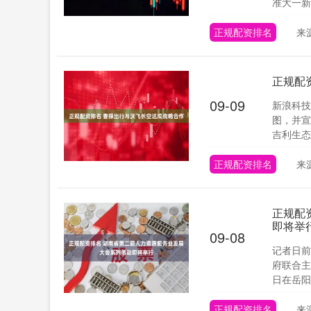
准大一新
正规配资排名
来
正规配
09-09
新浪科技
图，并宣
吉利生态
正规配资排名
来
正规配
即将举
09-08
记者日前
府联合主
日在岳阳市
正规配资排名
来