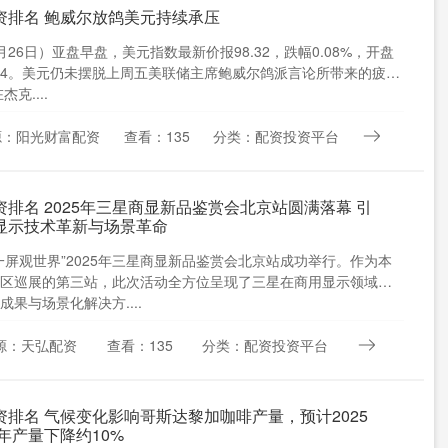
资排名 鲍威尔放鸽美元持续承压
月26日）亚盘早盘，美元指数最新价报98.32，跌幅0.08%，开盘
.44。美元仍未摆脱上周五美联储主席鲍威尔鸽派言论所带来的疲软
杰克....
源：阳光财富配资
查看：135
分类：配资投资平台
资排名 2025年三星商显新品鉴赏会北京站圆满落幕 引
显示技术革新与场景革命
一屏观世界”2025年三星商显新品鉴赏会北京站成功举行。作为本
区巡展的第三站，此次活动全方位呈现了三星在商用显示领域的
成果与场景化解决方....
源：天弘配资
查看：135
分类：配资投资平台
资排名 气候变化影响哥斯达黎加咖啡产量，预计2025
6年产量下降约10%