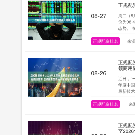
正规配
08-27
周二（8
价为98
态势。 在
正规配资排名
来
正规配
领商用
08-26
近日，“
年度中国
最新技术
正规配资排名
来
正规配
至202